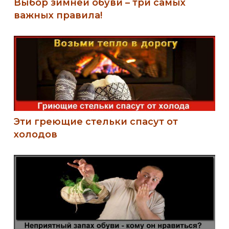
Выбор зимней обуви – три самых
важных правила!
Эти греющие стельки спасут от
холодов