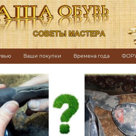
бувью
Ваши покупки
Времена года
ФОР