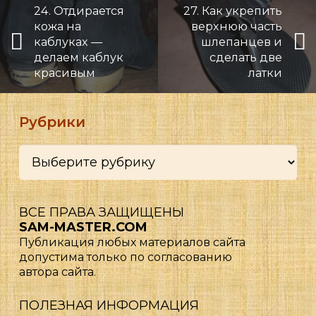
24. Отдирается
27. Как укрепить
кожа на
верхнюю часть
каблуках —
шлепанцев и
делаем каблук
сделать две
красивым
латки
Рубрики
Рубрики
ВСЕ ПРАВА ЗАЩИЩЕНЫ
SAM-MASTER.COM
Публикация любых материалов сайта
допустима только по согласованию
автора сайта.
ПОЛЕЗНАЯ ИНФОРМАЦИЯ