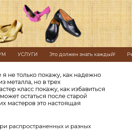
УМ
УСЛУГИ
Это должен знать каждый!
Р
 я не только покажу, как надежно
з металла, но в трех
стер класс покажу, как избавиться
 может остаться после старой
их мастеров это настоящая
три распространенных и разных