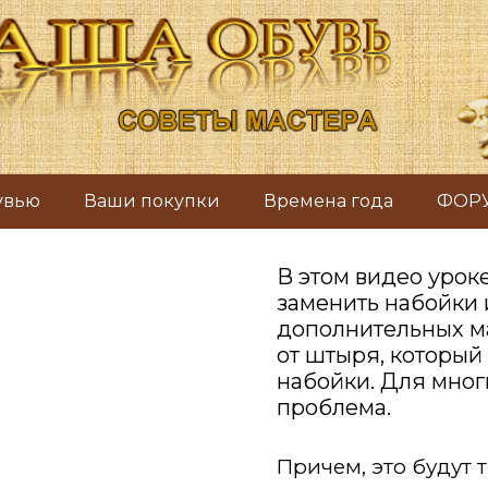
бувью
Ваши покупки
Времена года
ФОР
В этом видео уроке
заменить набойки и
дополнительных ма
от штыря, который
набойки. Для мног
проблема.
Причем, это будут 